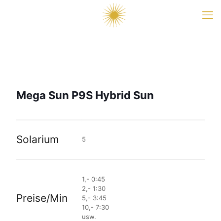
Mega Sun P9S Hybrid Sun
Solarium
5
1,- 0:45
2,- 1:30
Preise/Min
5,- 3:45
10,- 7:30
usw.